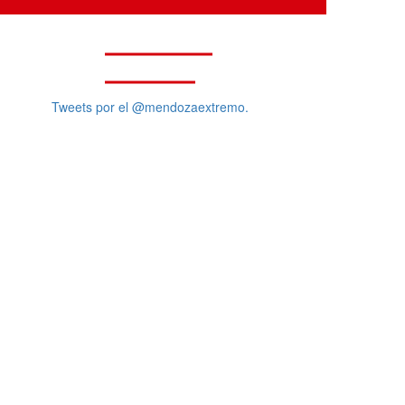
GALERÍA
VIDEOS
Tweets por el @mendozaextremo.