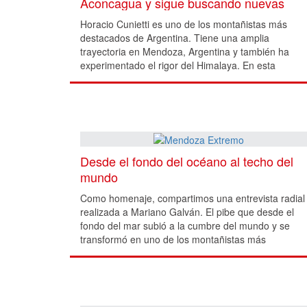
Aconcagua y sigue buscando nuevas
cumbres
Horacio Cunietti es uno de los montañistas más
destacados de Argentina. Tiene una amplia
trayectoria en Mendoza, Argentina y también ha
experimentado el rigor del Himalaya. En esta
entrevista hablamos de la vida, que para él, es
sinónimo de montaña.
Desde el fondo del océano al techo del
mundo
Como homenaje, compartimos una entrevista radial
realizada a Mariano Galván. El pibe que desde el
fondo del mar subió a la cumbre del mundo y se
transformó en uno de los montañistas más
excepcionales que haya dado la Argentina.