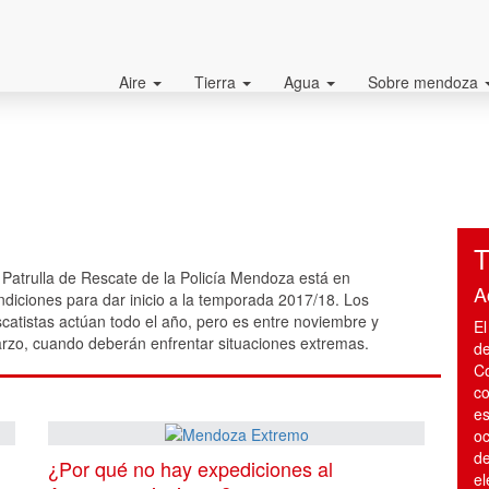
Aire
Tierra
Agua
Sobre mendoza
T
 Patrulla de Rescate de la Policía Mendoza está en
A
ndiciones para dar inicio a la temporada 2017/18. Los
scatistas actúan todo el año, pero es entre noviembre y
El
rzo, cuando deberán enfrentar situaciones extremas.
de
Co
co
es
oc
de
¿Por qué no hay expediciones al
el