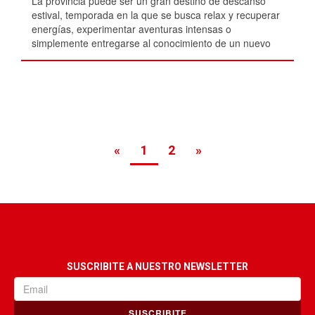
La provincia puede ser un gran destino de descanso
estival, temporada en la que se busca relax y recuperar
energías, experimentar aventuras intensas o
simplemente entregarse al conocimiento de un nuevo
lugar y de nuevas sensaciones.
«
1
2
»
SUSCRIBITE A NUESTRO NEWSLETTER
SUSCRIBITE