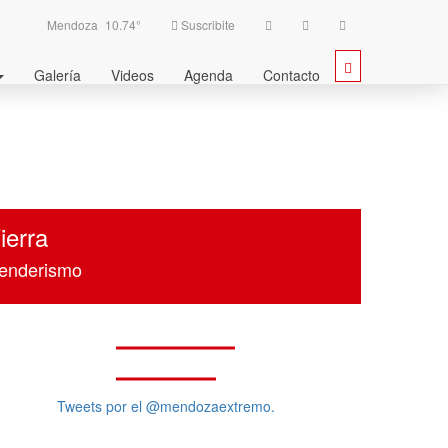
Mendoza
10.74°
Suscribite
Galería
Videos
Agenda
Contacto
ierra
enderismo
GALERÍA
VIDEOS
Tweets por el @mendozaextremo.